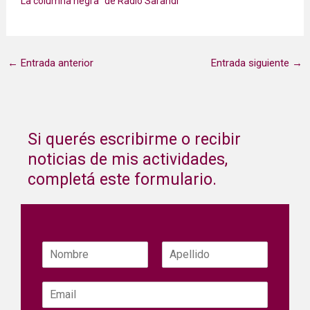
"La columna negra" de Radio Sarandí
←
Entrada anterior
Entrada siguiente
→
Si querés escribirme o recibir
noticias de mis actividades,
completá este formulario.
N
o
Nombre
Apellidos
m
C
b
o
r