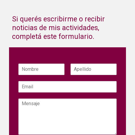
Si querés escribirme o recibir
noticias de mis actividades,
completá este formulario.
N
o
Nombre
Apellidos
m
C
b
o
r
r
e
M
r
*
e
e
n
o
s
e
a
l
j
e