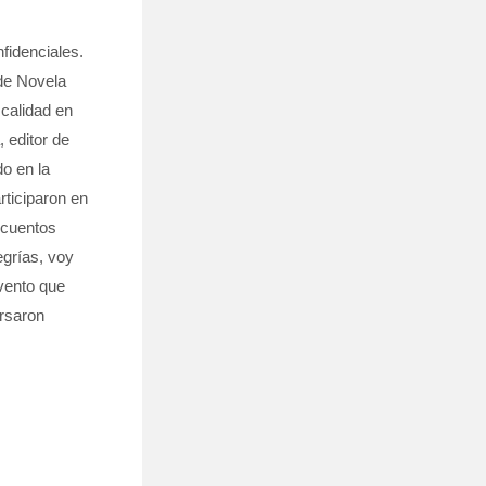
itores que
nfidenciales.
 de Novela
calidad en
 editor de
o en la
rticiparon en
 cuentos
egrías, voy
evento que
rsaron