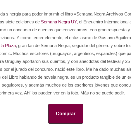
ana Negra y los escritores que
Libro Semana Negra y los escr
publicaron cuentos
publicaron cuentos
nda sinergia para poder imprimir el libro «Semana Negra Archivos Co
las siete ediciones de
Semana Negra UY,
el Encuentro Internacional
mó un concurso de cuentos que convocamos, con gran respuesta y 
enviados. Y como tercer elemento, el entusiasmo de Gustavo Aguilera,
 la Plaza
, gran fan de Semana Negra, seguidor del género y sobre tod
 comic. Muchos escritores (uruguayos, argentinos, españoles) que pa
 Uruguay aportaron sus cuentos, y con anécdotas del festival y 25
 por el jurado del concurso, nació este libro. Me ha dado muchas al
s del Libro hablando de novela negra, es un producto tangible de un 
 seguidores, y además muchos de los escritores jóvenes que concu
primera vez. Ahí los pueden ver en la foto. Más no se puede pedir.
Comprar