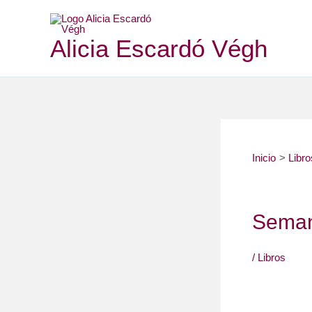
Ir
al
Alicia Escardó Végh
contenido
Inicio
Libro
Seman
/
Libros