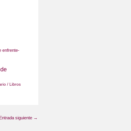
 de
rio
/
Libros
Entrada siguiente
→