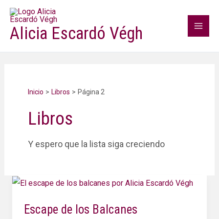
Ir
Mai
al
Alicia Escardó Végh
Men
contenido
Inicio
Libros
Página 2
Libros
Y espero que la lista siga creciendo
Escape
de
Escape de los Balcanes
los